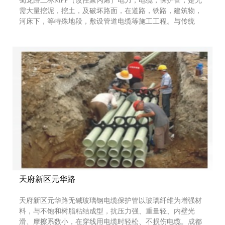
蜀龙路二标MPP（改性聚丙烯）电力，电缆，保护管，是无
需大量挖泥，挖土，及破坏路面，在道路，铁路，建筑物，
河床下，等特殊地段，敷设管道电缆等施工工程。与传统
的“挖凿埋管法”相比，非开挖电力管工程，更适应当前的环
保要求。去除因传统施工所造成的尘土飞扬，交通阻塞等扰
民因素，这以技术还可以在一些无法实施开挖作业的地区辐
设管线，如：古籍保护区，闹市区，农作物，及农田保护
区，告诉公路，河流等。MP
天府新区元华路
天府新区元华路无碱玻璃钢电缆保护管以玻璃纤维为增强材
料，与不饱和树脂粘结成型，抗压力强、重量轻、内壁光
滑、摩擦系数小，在穿线用电缆时轻松、不损伤电缆。成都