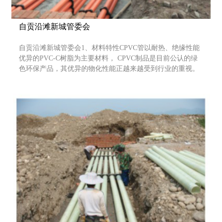
自贡沿滩新城管委会
自贡沿滩新城管委会1、材料特性CPVC管以耐热、绝缘性能
优异的PVC-C树脂为主要材料， CPVC制品是目前公认的绿
色环保产品，其优异的物化性能正越来越受到行业的重视。
CPVC管是硬直实壁管，内、外壁光滑平整，颜色呈桔红
色，色泽明亮、醒目。2、耐热性能CPVC管较普通的UPVC
双壁波纹管耐热温度提高15℃，能在93℃以上的环境下，保
持不变形，且具有足够的强度。3、绝缘性能CPVC管能经受