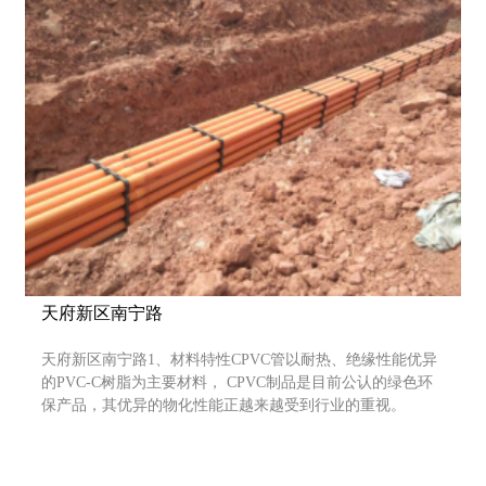
壁管、CPVC高压电力护套管、MPP电力电缆保护管、MPP
单壁波纹管、增韧电力电缆CV环保管、HDPE单壁螺旋管、
塑
天府新区南宁路
天府新区南宁路1、材料特性CPVC管以耐热、绝缘性能优异
的PVC-C树脂为主要材料， CPVC制品是目前公认的绿色环
保产品，其优异的物化性能正越来越受到行业的重视。
CPVC管是硬直实壁管，内、外壁光滑平整，颜色呈桔红
色，色泽明亮、醒目。2、耐热性能CPVC管较普通的UPVC
双壁波纹管耐热温度提高15℃，能在93℃以上的环境下，保