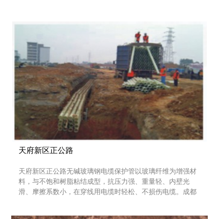
脉通管业有限公司，联系电话：028-83625788，
13678198888。关于更多：自增强环保CO管、复合增强CM实
壁管、CPVC高压电力护套管、MPP电力电缆保护管、MPP
单壁波纹管、增韧电力电缆CV环保管、HDPE单壁螺旋管、
塑
天府新区正公路
天府新区正公路无碱玻璃钢电缆保护管以玻璃纤维为增强材
料，与不饱和树脂粘结成型，抗压力强、重量轻、内壁光
滑、摩擦系数小，在穿线用电缆时轻松、不损伤电缆。成都
脉通管业有限公司，联系电话：028-83625788，
13678198888。关于更多：自增强环保CO管、复合增强CM实