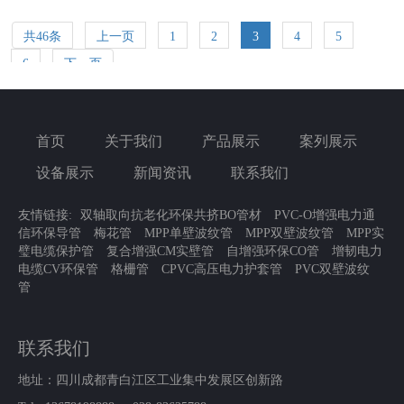
持不变形，且具有足够的强度。3、绝缘性能CPVC管能经受
3万
共46条
上一页
1
2
3
4
5
6
下一页
首页
关于我们
产品展示
案列展示
设备展示
新闻资讯
联系我们
友情链接:
双轴取向抗老化环保共挤BO管材
PVC-O增强电力通
信环保导管
梅花管
MPP单壁波纹管
MPP双壁波纹管
MPP实
璧电缆保护管
复合增强CM实壁管
自增强环保CO管
增韧电力
电缆CV环保管
格栅管
CPVC高压电力护套管
PVC双壁波纹
管
联系我们
地址：四川成都青白江区工业集中发展区创新路