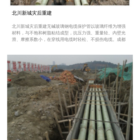
北川新城灾后重建
北川新城灾后重建无碱玻璃钢电缆保护管以玻璃纤维为增强
材料，与不饱和树脂粘结成型，抗压力强、重量轻、内壁光
滑、摩擦系数小，在穿线用电缆时轻松、不损伤电缆。成都
脉通管业有限公司，联系电话：028-83625788，
13678198888。关于更多：自增强环保CO管、复合增强CM实
壁管、CPVC高压电力护套管、MPP电力电缆保护管、MPP
单壁波纹管、增韧电力电缆CV环保管、HDPE单壁螺旋管、