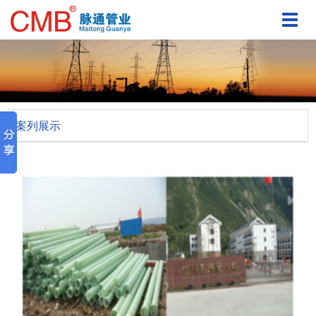
切
换
导
航
案列展示