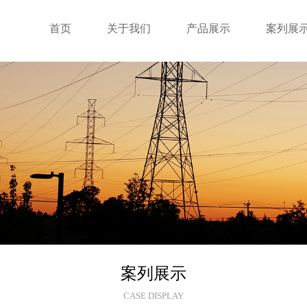
首页
关于我们
产品展示
案列展
案列展示
CASE DISPLAY