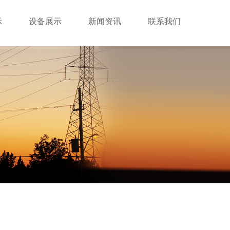
示
设备展示
新闻资讯
联系我们