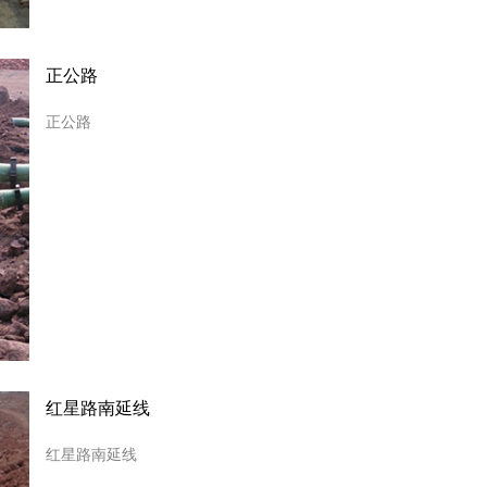
正公路
正公路
红星路南延线
红星路南延线