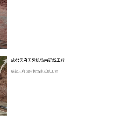
成都天府国际机场南延线工程
成都天府国际机场南延线工程